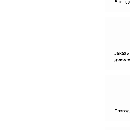
Все сде
Заказы
доволе
Благод