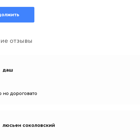
должить
ие отзывы
даш
 но дороговато
люсьен соколовский