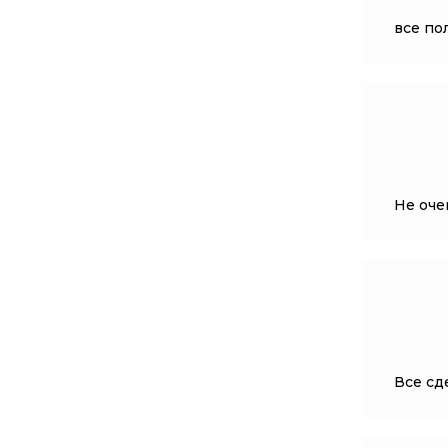
все по
Не оче
Все сде