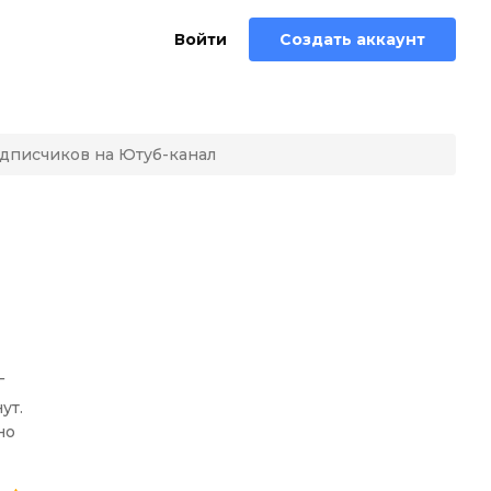
Войти
Создать аккаунт
дписчиков на Ютуб-канал
Г
ут.
но