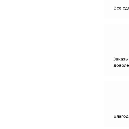
Все сде
Заказы
доволе
Благод