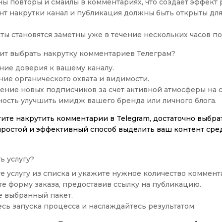
ы повторы и смайлы в комментариях, что создает эффект 
т накрутки канал и публикация должны быть открыты для 
ты становятся заметны уже в течение нескольких часов пос
ит выбрать накрутку комментариев Телеграм?
ие доверия к вашему каналу.
ние органического охвата и видимости.
ение новых подписчиков за счет активной атмосферы на 
ость улучшить имидж вашего бренда или личного блога.
тите накрутить комментарии в Telegram, достаточно выбр
 простой и эффективный способ выделить ваш контент ср
ь услугу?
е услугу из списка и укажите нужное количество коммент
те форму заказа, предоставив ссылку на публикацию.
е выбранный пакет.
сь запуска процесса и наслаждайтесь результатом.