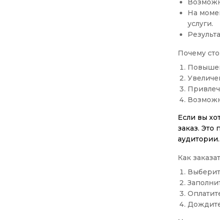
Возможн
На момен
услуги.
Результа
Почему сто
Повышен
Увеличе
Привлеч
Возможн
Если вы хо
заказ. Это
аудитории.
Как заказат
Выберит
Заполни
Оплатит
Дождите