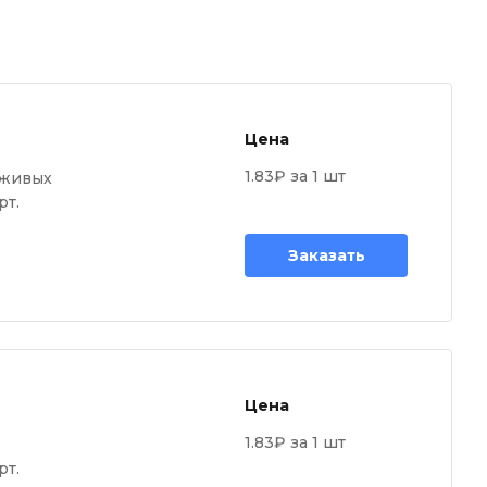
Цена
1.83₽ за 1 шт
 живых
рт.
Заказать
Цена
1.83₽ за 1 шт
рт.